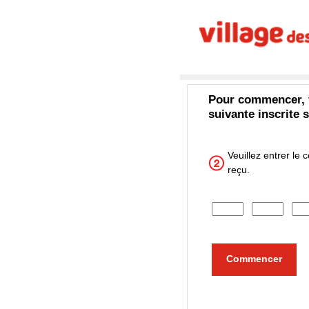
Pour commencer, ve
suivante inscrite 
Veuillez entrer le 
reçu.
Saisissez les chiffres
Saisissez les chiffres
Saisissez les chiffres
Saisissez les chiffres