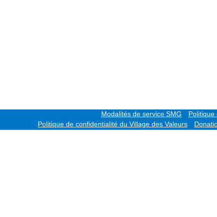
Modalités de service SMG
Politique
Politique de confidentialité du
Village des Valeurs
Donati
oits réservés.